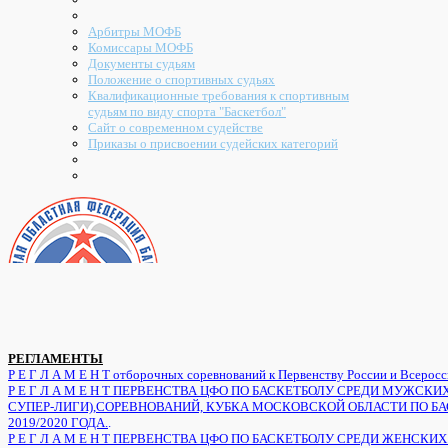
Арбитры МОФБ
Комиссары МОФБ
Документы судьям
Положение о спортивных судьях
Квалификационные требования к спортивным
судьям по виду спорта "Баскетбол"
Сайт о современном судействе
Приказы о присвоении судейских категорий
РЕГЛАМЕНТЫ
Р Е Г Л А М Е Н Т отборочных соревнований к Первенству России и Всеросс
Р Е Г Л А М Е Н Т ПЕРВЕНСТВА ЦФО ПО БАСКЕТБОЛУ СРЕДИ МУ
СУПЕР-ЛИГИ),СОРЕВНОВАНИЙ, КУБКА МОСКОВСКОЙ ОБЛАСТИ ПО 
2019/2020 ГОДА.
.
Р Е Г Л А М Е Н Т ПЕРВЕНСТВА ЦФО ПО БАСКЕТБОЛУ СРЕДИ ЖЕН