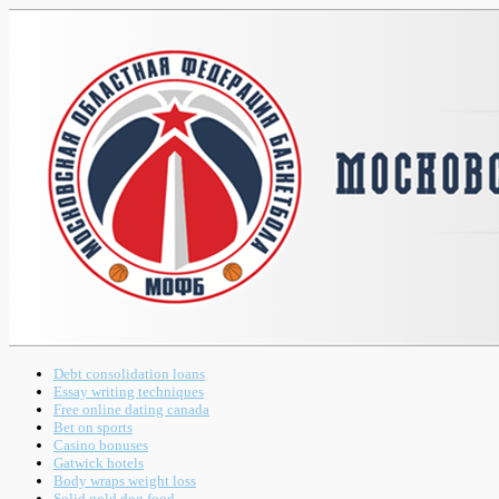
Debt consolidation loans
Essay writing techniques
Free online dating canada
Bet on sports
Casino bonuses
Gatwick hotels
Body wraps weight loss
Solid gold dog food