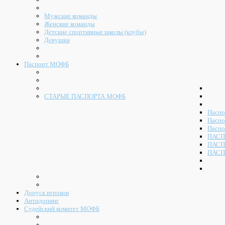
Мужские команды
Женские команды
Детские спортивные школы (клубы)
Девушки
Паспорт МОФБ
СТАРЫЕ ПАСПОРТА МОФБ
Паспо
Паспо
Паспо
ПАСП
ПАСП
ПАСП
Допуск игроков
Антидопинг
Судейский комитет МОФБ