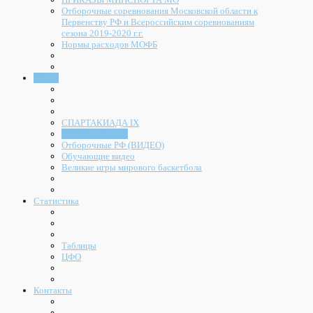
Отборочные соревнования Московской области к
Первенству РФ и Всероссийским соревнованиям
сезона 2019-2020 г.г.
Нормы расходов МОФБ
Видео
СПАРТАКИАДА IX
МОФБ - ТРЕНЕР
Отборочные РФ (ВИДЕО)
Обучающие видео
Великие игры мирового баскетбола
Статистика
Таблицы
ЦФО
Контакты