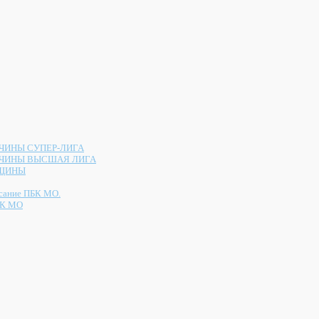
ИНЫ СУПЕР-ЛИГА
ЧИНЫ ВЫСШАЯ ЛИГА
ЩИНЫ
сание ПБК МО.
К МО