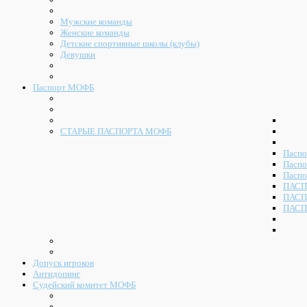
Мужские команды
Женские команды
Детские спортивные школы (клубы)
Девушки
Паспорт МОФБ
СТАРЫЕ ПАСПОРТА МОФБ
Паспо
Паспо
Паспо
ПАСП
ПАСП
ПАСП
Допуск игроков
Антидопинг
Судейский комитет МОФБ