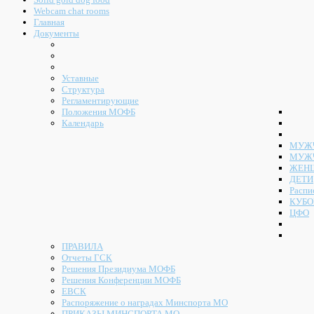
Webcam chat rooms
Главная
Документы
Уставные
Структура
Регламентирующие
Положения МОФБ
Календарь
МУЖЧ
МУЖ
ЖЕН
ДЕТИ
Распи
КУБО
ЦФО
ПРАВИЛА
Отчеты ГСК
Решения Президиума МОФБ
Решения Конференции МОФБ
ЕВСК
Распоряжение о наградах Минспорта МО
ПРИКАЗЫ МИНСПОРТА МО