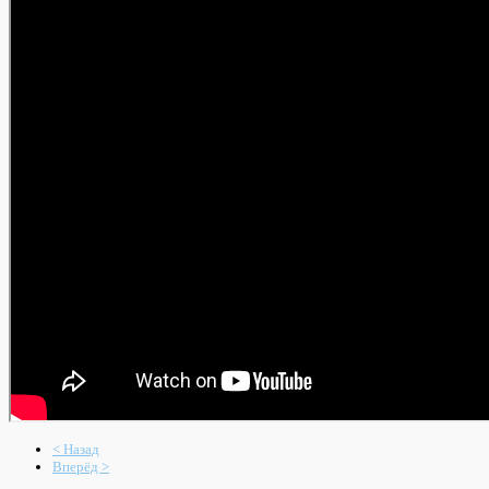
< Назад
Вперёд >