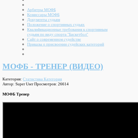
Арбитры МОФБ
Комиссары МОФБ
Документы судьям
Положение о спортивных судьях
Квалификационные требования к спортивным
судьям по виду спорта "Баскетбол"
Сайт о современном судействе
Приказы о присвоении судейских категорий
МОФБ - ТРЕНЕР (ВИДЕО)
Категория:
Статистика Категория
Автор: Super User
Просмотров: 26614
МОФБ Тренер