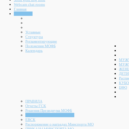
Webcam chat rooms
Главная
Документы
Уставные
Структура
Регламентирующие
Положения МОФБ
Календарь
МУЖЧ
МУЖ
ЖЕН
ДЕТИ
Распи
КУБО
ЦФО
ПРАВИЛА
Отчеты ГСК
Решения Президиума МОФБ
Решения Конференции МОФБ
ЕВСК
Распоряжение о наградах Минспорта МО
ПРИКАЗЫ МИНСПОРТА МО