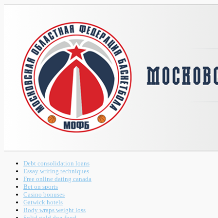
Debt consolidation loans
Essay writing techniques
Free online dating canada
Bet on sports
Casino bonuses
Gatwick hotels
Body wraps weight loss
Solid gold dog food