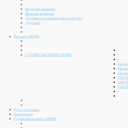
Мужские команды
Женские команды
Детские спортивные школы (клубы)
Девушки
Паспорт МОФБ
СТАРЫЕ ПАСПОРТА МОФБ
Паспо
Паспо
Паспо
ПАСП
ПАСП
ПАСП
Допуск игроков
Антидопинг
Судейский комитет МОФБ