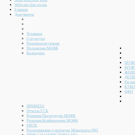
Webcam chat rooms
Главная
Документы
Уставные
Структура
Регламентирующие
Положения МОФБ
Календарь
МУЖЧ
МУЖ
ЖЕН
ДЕТИ
Распи
КУБО
ЦФО
ПРАВИЛА
Отчеты ГСК
Решения Президиума МОФБ
Решения Конференции МОФБ
ЕВСК
Распоряжение о наградах Минспорта МО
ПРИКАЗЫ МИНСПОРТА МО