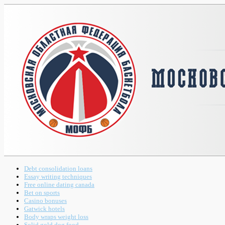
Debt consolidation loans
Essay writing techniques
Free online dating canada
Bet on sports
Casino bonuses
Gatwick hotels
Body wraps weight loss
Solid gold dog food