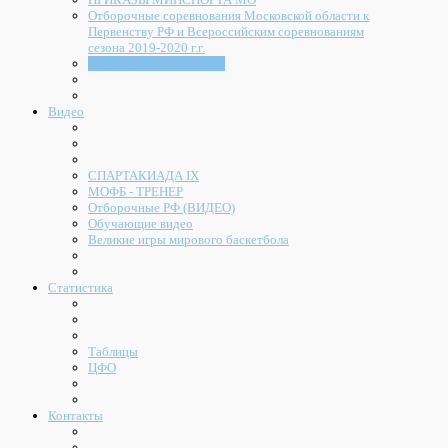
Отборочные соревнования Московской области к
Первенству РФ и Всероссийским соревнованиям
сезона 2019-2020 г.г.
Нормы расходов МОФБ
Видео
СПАРТАКИАДА IX
МОФБ - ТРЕНЕР
Отборочные РФ (ВИДЕО)
Обучающие видео
Великие игры мирового баскетбола
Статистика
Таблицы
ЦФО
Контакты