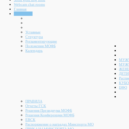
Webcam chat rooms
Главная
Документы
Уставные
Структура
Регламентирующие
Положения МОФБ
Календарь
МУЖЧ
МУЖ
ЖЕН
ДЕТИ
Распи
КУБО
ЦФО
ПРАВИЛА
Отчеты ГСК
Решения Президиума МОФБ
Решения Конференции МОФБ
ЕВСК
Распоряжение о наградах Минспорта МО
ПРИКАЗЫ МИНСПОРТА МО