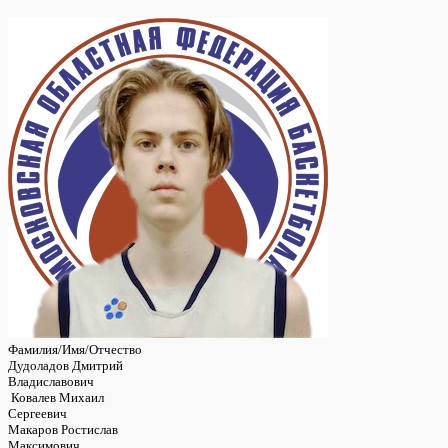
Фамилия/Имя/Отчество
Дудоладов Дмитрий
Владиславович
Ковалев Михаил
Сергеевич
Макаров Ростислав
Максимович