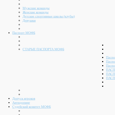
Мужские команды
Женские команды
Детские спортивные школы (клубы)
Девушки
Паспорт МОФБ
СТАРЫЕ ПАСПОРТА МОФБ
Паспо
Паспо
Паспо
ПАСП
ПАСП
ПАСП
Допуск игроков
Антидопинг
Судейский комитет МОФБ