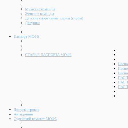
Мужские команды
Женские команды
Детские спортивные школы (клубы)
Девушки
Паспорт МОФБ
СТАРЫЕ ПАСПОРТА МОФБ
Паспо
Паспо
Паспо
ПАСП
ПАСП
ПАСП
Допуск игроков
Антидопинг
Судейский комитет МОФБ