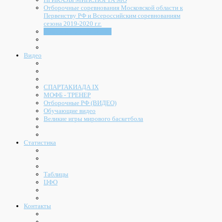
Отборочные соревнования Московской области к
Первенству РФ и Всероссийским соревнованиям
сезона 2019-2020 г.г.
Нормы расходов МОФБ
Видео
СПАРТАКИАДА IX
МОФБ - ТРЕНЕР
Отборочные РФ (ВИДЕО)
Обучающие видео
Великие игры мирового баскетбола
Статистика
Таблицы
ЦФО
Контакты