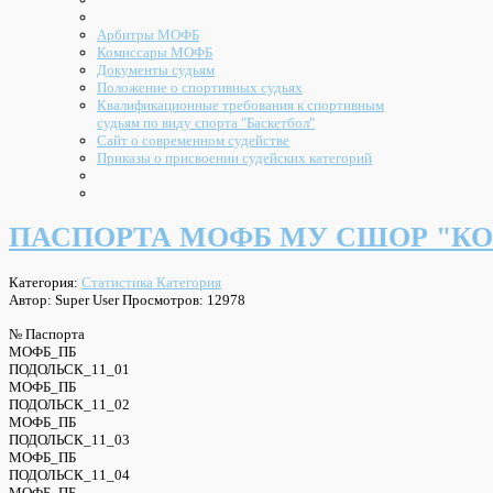
Арбитры МОФБ
Комиссары МОФБ
Документы судьям
Положение о спортивных судьях
Квалификационные требования к спортивным
судьям по виду спорта "Баскетбол"
Сайт о современном судействе
Приказы о присвоении судейских категорий
ПАСПОРТА МОФБ МУ СШОР "КОСМ
Категория:
Статистика Категория
Автор: Super User
Просмотров: 12978
№ Паспорта
МОФБ_ПБ
ПОДОЛЬСК_11_01
МОФБ_ПБ
ПОДОЛЬСК_11_02
МОФБ_ПБ
ПОДОЛЬСК_11_03
МОФБ_ПБ
ПОДОЛЬСК_11_04
МОФБ_ПБ