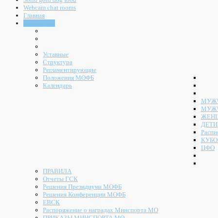
Webcam chat rooms
Главная
Документы
Уставные
Структура
Регламентирующие
Положения МОФБ
Календарь
МУЖЧ
МУЖ
ЖЕН
ДЕТИ
Распи
КУБО
ЦФО
ПРАВИЛА
Отчеты ГСК
Решения Президиума МОФБ
Решения Конференции МОФБ
ЕВСК
Распоряжение о наградах Минспорта МО
ПРИКАЗЫ МИНСПОРТА МО