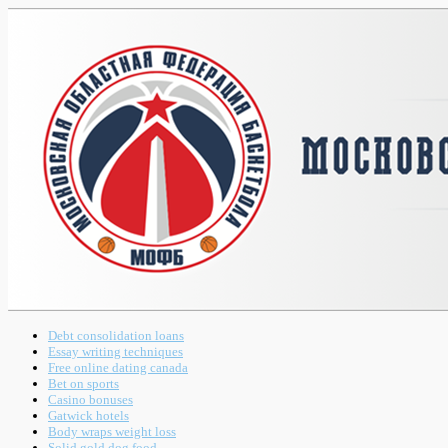
Debt consolidation loans
Essay writing techniques
Free online dating canada
Bet on sports
Casino bonuses
Gatwick hotels
Body wraps weight loss
Solid gold dog food