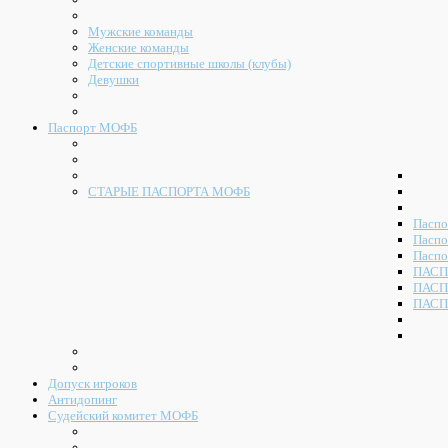
Мужские команды
Женские команды
Детские спортивные школы (клубы)
Девушки
Паспорт МОФБ
СТАРЫЕ ПАСПОРТА МОФБ
Паспо
Паспо
Паспо
ПАСП
ПАСП
ПАСП
Допуск игроков
Антидопинг
Судейский комитет МОФБ