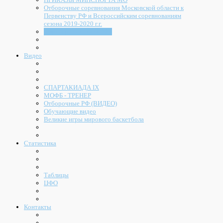
Отборочные соревнования Московской области к
Первенству РФ и Всероссийским соревнованиям
сезона 2019-2020 г.г.
Нормы расходов МОФБ
Видео
СПАРТАКИАДА IX
МОФБ - ТРЕНЕР
Отборочные РФ (ВИДЕО)
Обучающие видео
Великие игры мирового баскетбола
Статистика
Таблицы
ЦФО
Контакты