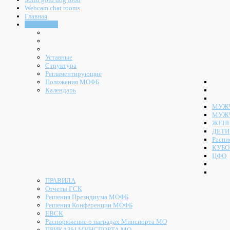
Webcam chat rooms
Главная
Документы
Уставные
Структура
Регламентирующие
Положения МОФБ
Календарь
МУЖЧ
МУЖ
ЖЕН
ДЕТИ
Распи
КУБО
ЦФО
ПРАВИЛА
Отчеты ГСК
Решения Президиума МОФБ
Решения Конференции МОФБ
ЕВСК
Распоряжение о наградах Минспорта МО
ПРИКАЗЫ МИНСПОРТА МО