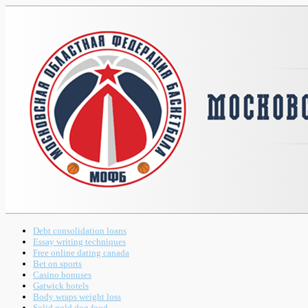
Debt consolidation loans
Essay writing techniques
Free online dating canada
Bet on sports
Casino bonuses
Gatwick hotels
Body wraps weight loss
Solid gold dog food