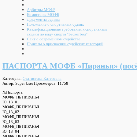
Арбитры МОФБ
Комиссары МОФБ
Документы судьям
Положение о спортивных судьях
Квалификационные требования к спортивным
судьям по виду спорта "Баскетбол"
Сайт о современном судействе
Приказы о присвоении судейских категорий
ПАСПОРТА МОФБ «Пиранья» (посё
Категория:
Статистика Категория
Автор: Super User
Просмотров: 11758
№Паспорта
МОФБ_ПБ ПИРАНЬЯ
Ю_13_01
МОФБ_ПБ ПИРАНЬЯ
Ю_13_02
МОФБ_ПБ ПИРАНЬЯ
Ю_13_03
МОФБ_ПБ ПИРАНЬЯ
Ю_13_04
МОФБ_ПБ ПИРАНЬЯ