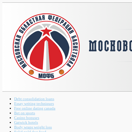
Debt consolidation loans
Essay writing techniques
Free online dating canada
Bet on sports
Casino bonuses
Gatwick hotels
Body wraps weight loss
Solid gold dog food