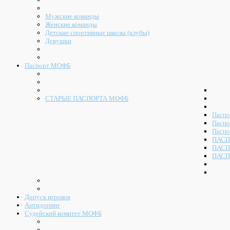
Мужские команды
Женские команды
Детские спортивные школы (клубы)
Девушки
Паспорт МОФБ
СТАРЫЕ ПАСПОРТА МОФБ
Паспо
Паспо
Паспо
ПАСП
ПАСП
ПАСП
Допуск игроков
Антидопинг
Судейский комитет МОФБ