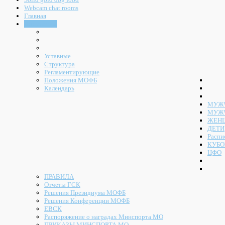
Webcam chat rooms
Главная
Документы
Уставные
Структура
Регламентирующие
Положения МОФБ
Календарь
МУЖЧ
МУЖ
ЖЕН
ДЕТИ
Распи
КУБО
ЦФО
ПРАВИЛА
Отчеты ГСК
Решения Президиума МОФБ
Решения Конференции МОФБ
ЕВСК
Распоряжение о наградах Минспорта МО
ПРИКАЗЫ МИНСПОРТА МО