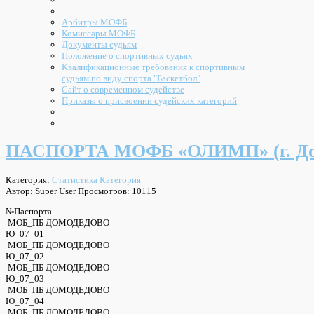
Арбитры МОФБ
Комиссары МОФБ
Документы судьям
Положение о спортивных судьях
Квалификационные требования к спортивным
судьям по виду спорта "Баскетбол"
Сайт о современном судействе
Приказы о присвоении судейских категорий
ПАСПОРТА МОФБ «ОЛИМП» (г. До
Категория:
Статистика Категория
Автор: Super User
Просмотров: 10115
№Паспорта
МОБ_ПБ ДОМОДЕДОВО
Ю_07_01
МОБ_ПБ ДОМОДЕДОВО
Ю_07_02
МОБ_ПБ ДОМОДЕДОВО
Ю_07_03
МОБ_ПБ ДОМОДЕДОВО
Ю_07_04
МОБ_ПБ ДОМОДЕДОВО