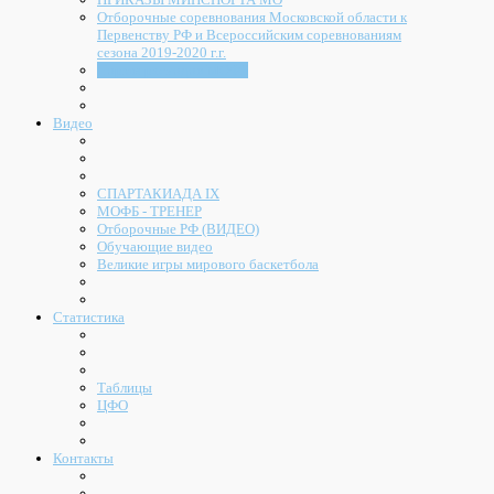
Отборочные соревнования Московской области к
Первенству РФ и Всероссийским соревнованиям
сезона 2019-2020 г.г.
Нормы расходов МОФБ
Видео
СПАРТАКИАДА IX
МОФБ - ТРЕНЕР
Отборочные РФ (ВИДЕО)
Обучающие видео
Великие игры мирового баскетбола
Статистика
Таблицы
ЦФО
Контакты