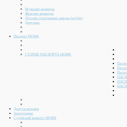
Мужские команды
Женские команды
Детские спортивные школы (клубы)
Девушки
Паспорт МОФБ
СТАРЫЕ ПАСПОРТА МОФБ
Паспо
Паспо
Паспо
ПАСП
ПАСП
ПАСП
Допуск игроков
Антидопинг
Судейский комитет МОФБ