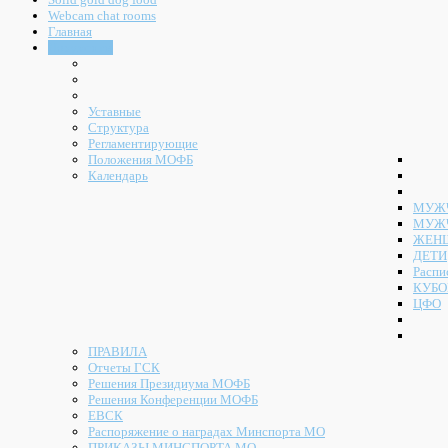
Webcam chat rooms
Главная
Документы
Уставные
Структура
Регламентирующие
Положения МОФБ
Календарь
МУЖЧ
МУЖ
ЖЕН
ДЕТИ
Распи
КУБО
ЦФО
ПРАВИЛА
Отчеты ГСК
Решения Президиума МОФБ
Решения Конференции МОФБ
ЕВСК
Распоряжение о наградах Минспорта МО
ПРИКАЗЫ МИНСПОРТА МО