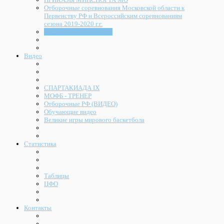
Отборочные соревнования Московской области к
Первенству РФ и Всероссийским соревнованиям
сезона 2019-2020 г.г.
Нормы расходов МОФБ
Видео
СПАРТАКИАДА IX
МОФБ - ТРЕНЕР
Отборочные РФ (ВИДЕО)
Обучающие видео
Великие игры мирового баскетбола
Статистика
Таблицы
ЦФО
Контакты