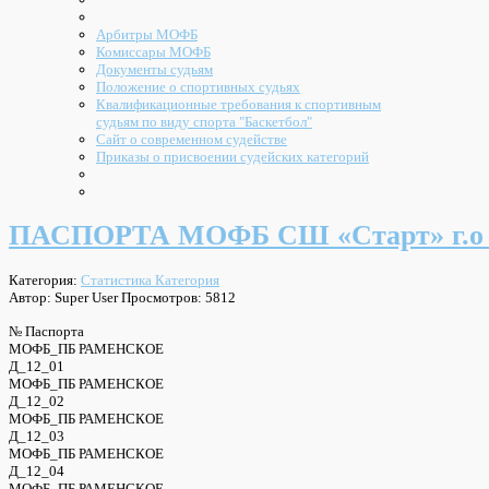
Арбитры МОФБ
Комиссары МОФБ
Документы судьям
Положение о спортивных судьях
Квалификационные требования к спортивным
судьям по виду спорта "Баскетбол"
Сайт о современном судействе
Приказы о присвоении судейских категорий
ПАСПОРТА МОФБ СШ «Старт» г.о 
Категория:
Статистика Категория
Автор: Super User
Просмотров: 5812
№ Паспорта
МОФБ_ПБ РАМЕНСКОЕ
Д_12_01
МОФБ_ПБ РАМЕНСКОЕ
Д_12_02
МОФБ_ПБ РАМЕНСКОЕ
Д_12_03
МОФБ_ПБ РАМЕНСКОЕ
Д_12_04
МОФБ_ПБ РАМЕНСКОЕ