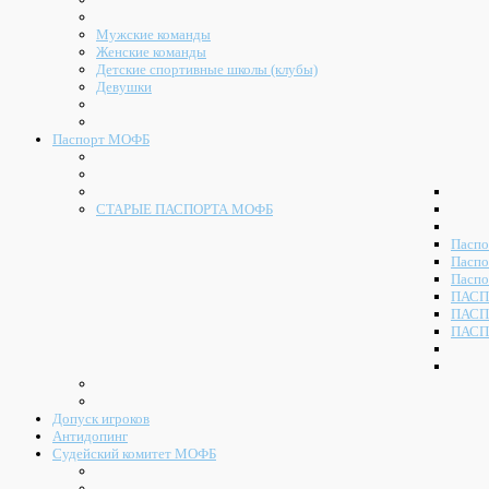
Мужские команды
Женские команды
Детские спортивные школы (клубы)
Девушки
Паспорт МОФБ
СТАРЫЕ ПАСПОРТА МОФБ
Паспо
Паспо
Паспо
ПАСП
ПАСП
ПАСП
Допуск игроков
Антидопинг
Судейский комитет МОФБ