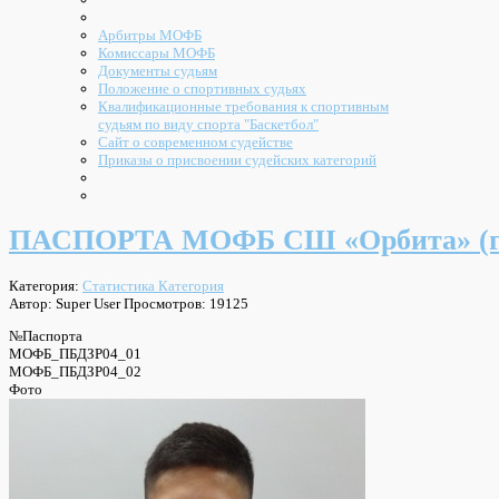
Арбитры МОФБ
Комиссары МОФБ
Документы судьям
Положение о спортивных судьях
Квалификационные требования к спортивным
судьям по виду спорта "Баскетбол"
Сайт о современном судействе
Приказы о присвоении судейских категорий
ПАСПОРТА МОФБ СШ «Орбита» (г
Категория:
Статистика Категория
Автор: Super User
Просмотров: 19125
№Паспорта
МОФБ_ПБДЗР04_01
МОФБ_ПБДЗР04_02
Фото