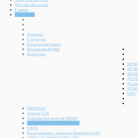
Webcam chat rooms
Главная
Документы
Уставные
Структура
Регламентирующие
Положения МОФБ
Календарь
МУЖЧ
МУЖ
ЖЕН
ДЕТИ
Распи
КУБО
ЦФО
ПРАВИЛА
Отчеты ГСК
Решения Президиума МОФБ
Решения Конференции МОФБ
ЕВСК
Распоряжение о наградах Минспорта МО
ПРИКАЗЫ МИНСПОРТА МО