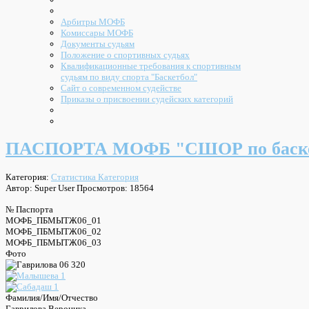
Арбитры МОФБ
Комиссары МОФБ
Документы судьям
Положение о спортивных судьях
Квалификационные требования к спортивным
судьям по виду спорта "Баскетбол"
Сайт о современном судействе
Приказы о присвоении судейских категорий
ПАСПОРТА МОФБ "СШОР по баскет
Категория:
Статистика Категория
Автор: Super User
Просмотров: 18564
№ Паспорта
МОФБ_ПБМЫТЖ06_01
МОФБ_ПБМЫТЖ06_02
МОФБ_ПБМЫТЖ06_03
Фото
Фамилия/Имя/Отчество
Гаврилова Вероника