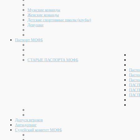
Мужские команды
Женские команды
Детские спортивные школы (клубы)
Девушки
Паспорт МОФБ
СТАРЫЕ ПАСПОРТА МОФБ
Паспо
Паспо
Паспо
ПАСП
ПАСП
ПАСП
Допуск игроков
Антидопинг
Судейский комитет МОФБ