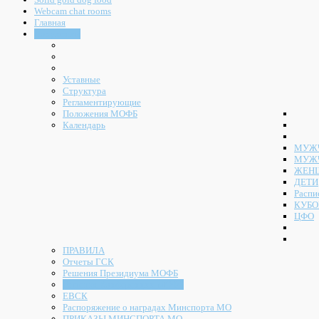
Webcam chat rooms
Главная
Документы
Уставные
Структура
Регламентирующие
Положения МОФБ
Календарь
МУЖЧ
МУЖ
ЖЕН
ДЕТИ
Распи
КУБО
ЦФО
ПРАВИЛА
Отчеты ГСК
Решения Президиума МОФБ
Решения Конференции МОФБ
ЕВСК
Распоряжение о наградах Минспорта МО
ПРИКАЗЫ МИНСПОРТА МО