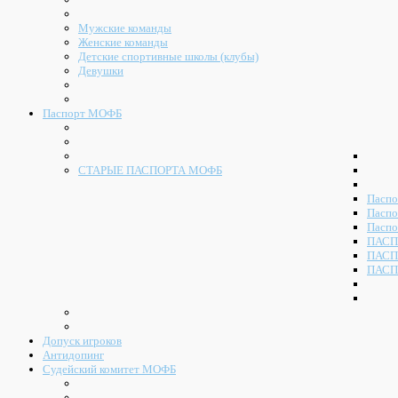
Мужские команды
Женские команды
Детские спортивные школы (клубы)
Девушки
Паспорт МОФБ
СТАРЫЕ ПАСПОРТА МОФБ
Паспо
Паспо
Паспо
ПАСП
ПАСП
ПАСП
Допуск игроков
Антидопинг
Судейский комитет МОФБ