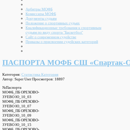
Арбитры МОФБ
Комиссары МОФБ
Документы судьям
Положение о спортивных судьях
Квалификационные требования к спортивным
судьям по виду спорта "Баскетбол"
Сайт о современном судействе
Приказы о присвоении судейских категорий
ПАСПОРТА МОФБ СШ «Спартак-О
Категория:
Статистика Категория
Автор: Super User
Просмотров: 18897
№Паспорта
МОФБ_ПБ ОРЕХОВО-
ЗУЕВО Ю_10_03
МОФБ_ПБ ОРЕХОВО-
ЗУЕВО Ю_10_07
МОФБ_ПБ ОРЕХОВО-
ЗУЕВО Ю_10_09
МОФБ_ПБ ОРЕХОВО-
ЗУЕВО Ю_10_15
МОФБ_ПБ ОРЕХОВО-