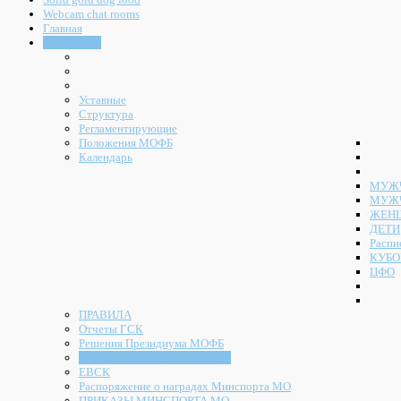
Webcam chat rooms
Главная
Документы
Уставные
Структура
Регламентирующие
Положения МОФБ
Календарь
МУЖЧ
МУЖ
ЖЕН
ДЕТИ
Распи
КУБО
ЦФО
ПРАВИЛА
Отчеты ГСК
Решения Президиума МОФБ
Решения Конференции МОФБ
ЕВСК
Распоряжение о наградах Минспорта МО
ПРИКАЗЫ МИНСПОРТА МО