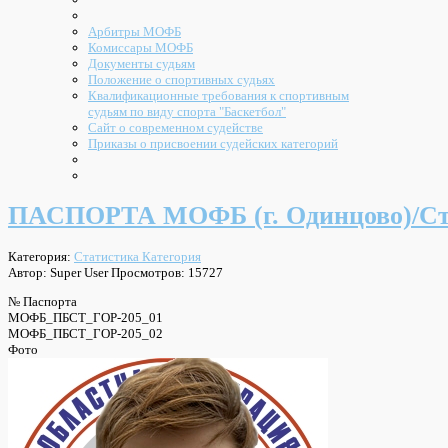
Арбитры МОФБ
Комиссары МОФБ
Документы судьям
Положение о спортивных судьях
Квалификационные требования к спортивным
судьям по виду спорта "Баскетбол"
Сайт о современном судействе
Приказы о присвоении судейских категорий
ПАСПОРТА МОФБ (г. Одинцово)/С
Категория:
Статистика Категория
Автор: Super User
Просмотров: 15727
№ Паспорта
МОФБ_ПБСТ_ГОР-205_01
МОФБ_ПБСТ_ГОР-205_02
Фото