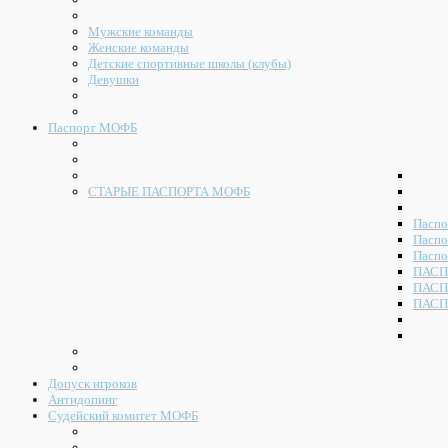
Мужские команды
Женские команды
Детские спортивные школы (клубы)
Девушки
Паспорт МОФБ
СТАРЫЕ ПАСПОРТА МОФБ
Паспо
Паспо
Паспо
ПАСП
ПАСП
ПАСП
Допуск игроков
Антидопинг
Судейский комитет МОФБ