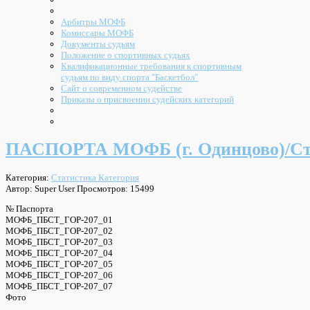
Арбитры МОФБ
Комиссары МОФБ
Документы судьям
Положение о спортивных судьях
Квалификационные требования к спортивным
судьям по виду спорта "Баскетбол"
Сайт о современном судействе
Приказы о присвоении судейских категорий
ПАСПОРТА МОФБ (г. Одинцово)/С
Категория:
Статистика Категория
Автор: Super User
Просмотров: 15499
№ Паспорта
МОФБ_ПБСТ_ГОР-207_01
МОФБ_ПБСТ_ГОР-207_02
МОФБ_ПБСТ_ГОР-207_03
МОФБ_ПБСТ_ГОР-207_04
МОФБ_ПБСТ_ГОР-207_05
МОФБ_ПБСТ_ГОР-207_06
МОФБ_ПБСТ_ГОР-207_07
Фото