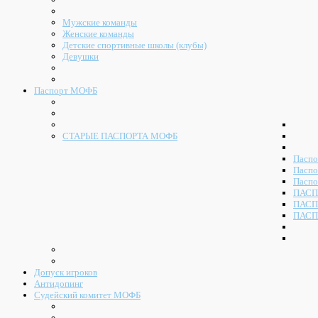
Мужские команды
Женские команды
Детские спортивные школы (клубы)
Девушки
Паспорт МОФБ
СТАРЫЕ ПАСПОРТА МОФБ
Паспо
Паспо
Паспо
ПАСП
ПАСП
ПАСП
Допуск игроков
Антидопинг
Судейский комитет МОФБ