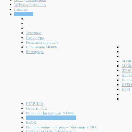
Webcam chat rooms
Главная
Документы
Уставные
Структура
Регламентирующие
Положения МОФБ
Календарь
МУЖЧ
МУЖ
ЖЕН
ДЕТИ
Распи
КУБО
ЦФО
ПРАВИЛА
Отчеты ГСК
Решения Президиума МОФБ
Решения Конференции МОФБ
ЕВСК
Распоряжение о наградах Минспорта МО
ПРИКАЗЫ МИНСПОРТА МО