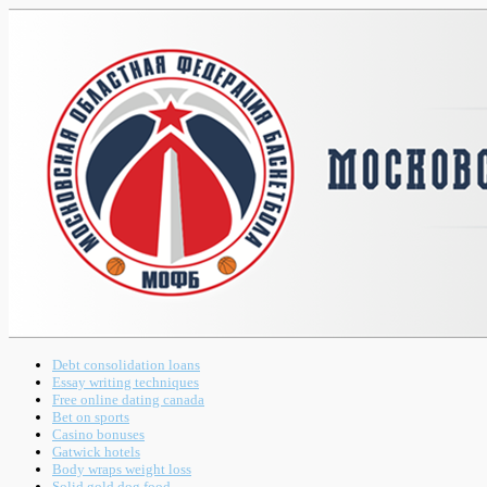
Debt consolidation loans
Essay writing techniques
Free online dating canada
Bet on sports
Casino bonuses
Gatwick hotels
Body wraps weight loss
Solid gold dog food