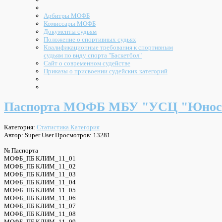
Арбитры МОФБ
Комиссары МОФБ
Документы судьям
Положение о спортивных судьях
Квалификационные требования к спортивным
судьям по виду спорта "Баскетбол"
Сайт о современном судействе
Приказы о присвоении судейских категорий
Паспорта МОФБ МБУ "УСЦ "Юность
Категория:
Статистика Категория
Автор: Super User
Просмотров: 13281
№ Паспорта
МОФБ_ПБ КЛИМ_11_01
МОФБ_ПБ КЛИМ_11_02
МОФБ_ПБ КЛИМ_11_03
МОФБ_ПБ КЛИМ_11_04
МОФБ_ПБ КЛИМ_11_05
МОФБ_ПБ КЛИМ_11_06
МОФБ_ПБ КЛИМ_11_07
МОФБ_ПБ КЛИМ_11_08
МОФБ_ПБ КЛИМ_11_09