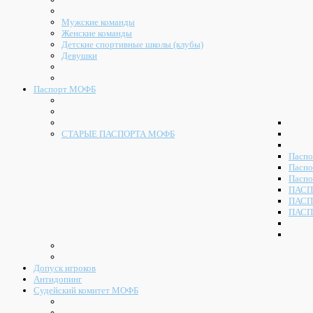
Мужские команды
Женские команды
Детские спортивные школы (клубы)
Девушки
Паспорт МОФБ
СТАРЫЕ ПАСПОРТА МОФБ
Паспо
Паспо
Паспо
ПАСП
ПАСП
ПАСП
Допуск игроков
Антидопинг
Судейский комитет МОФБ