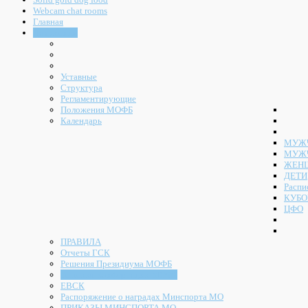
Webcam chat rooms
Главная
Документы
Уставные
Структура
Регламентирующие
Положения МОФБ
Календарь
МУЖЧ
МУЖ
ЖЕН
ДЕТИ
Распи
КУБО
ЦФО
ПРАВИЛА
Отчеты ГСК
Решения Президиума МОФБ
Решения Конференции МОФБ
ЕВСК
Распоряжение о наградах Минспорта МО
ПРИКАЗЫ МИНСПОРТА МО