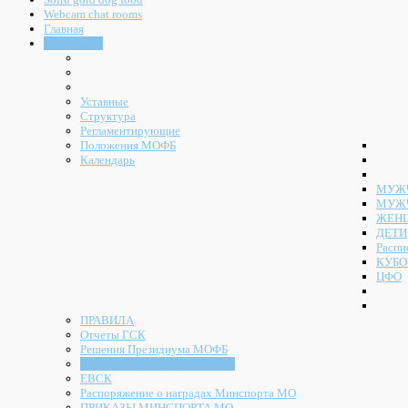
Webcam chat rooms
Главная
Документы
Уставные
Структура
Регламентирующие
Положения МОФБ
Календарь
МУЖЧ
МУЖ
ЖЕН
ДЕТИ
Распи
КУБО
ЦФО
ПРАВИЛА
Отчеты ГСК
Решения Президиума МОФБ
Решения Конференции МОФБ
ЕВСК
Распоряжение о наградах Минспорта МО
ПРИКАЗЫ МИНСПОРТА МО