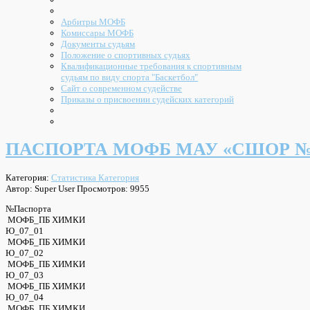
Арбитры МОФБ
Комиссары МОФБ
Документы судьям
Положение о спортивных судьях
Квалификационные требования к спортивным
судьям по виду спорта "Баскетбол"
Сайт о современном судействе
Приказы о присвоении судейских категорий
ПАСПОРТА МОФБ МАУ «СШОР №1
Категория:
Статистика Категория
Автор: Super User
Просмотров: 9955
№Паспорта
МОФБ_ПБ ХИМКИ
Ю_07_01
МОФБ_ПБ ХИМКИ
Ю_07_02
МОФБ_ПБ ХИМКИ
Ю_07_03
МОФБ_ПБ ХИМКИ
Ю_07_04
МОФБ_ПБ ХИМКИ