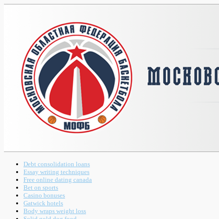
Debt consolidation loans
Essay writing techniques
Free online dating canada
Bet on sports
Casino bonuses
Gatwick hotels
Body wraps weight loss
Solid gold dog food