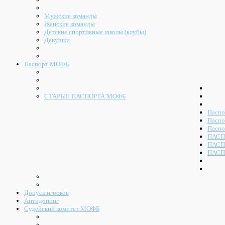
Мужские команды
Женские команды
Детские спортивные школы (клубы)
Девушки
Паспорт МОФБ
СТАРЫЕ ПАСПОРТА МОФБ
Паспо
Паспо
Паспо
ПАСП
ПАСП
ПАСП
Допуск игроков
Антидопинг
Судейский комитет МОФБ