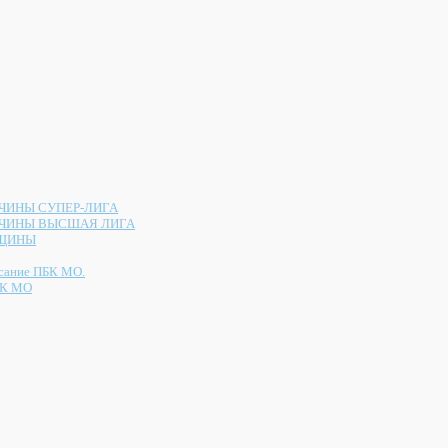
ИНЫ СУПЕР-ЛИГА
ЧИНЫ ВЫСШАЯ ЛИГА
ЩИНЫ
сание ПБК МО.
К МО