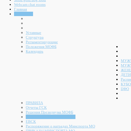
Webcam chat rooms
Главная
Документы
Уставные
Структура
Регламентирующие
Положения МОФБ
Календарь
МУЖЧ
МУЖ
ЖЕН
ДЕТИ
Распи
КУБО
ЦФО
ПРАВИЛА
Отчеты ГСК
Решения Президиума МОФБ
Решения Конференции МОФБ
ЕВСК
Распоряжение о наградах Минспорта МО
ПРИКАЗЫ МИНСПОРТА МО