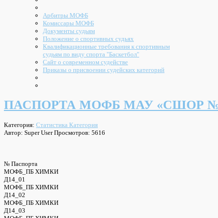
Арбитры МОФБ
Комиссары МОФБ
Документы судьям
Положение о спортивных судьях
Квалификационные требования к спортивным
судьям по виду спорта "Баскетбол"
Сайт о современном судействе
Приказы о присвоении судейских категорий
ПАСПОРТА МОФБ МАУ «СШОР №1» 
Категория:
Статистика Категория
Автор: Super User
Просмотров: 5616
№ Паспорта
МОФБ_ПБ ХИМКИ
Д14_01
МОФБ_ПБ ХИМКИ
Д14_02
МОФБ_ПБ ХИМКИ
Д14_03