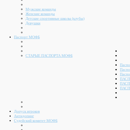
Мужские команды
Женские команды
Детские спортивные школы (клубы)
Девушки
Паспорт МОФБ
СТАРЫЕ ПАСПОРТА МОФБ
Паспо
Паспо
Паспо
ПАСП
ПАСП
ПАСП
Допуск игроков
Антидопинг
Судейский комитет МОФБ