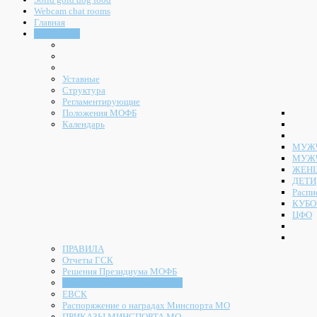
Webcam chat rooms
Главная
Документы
Уставные
Структура
Регламентирующие
Положения МОФБ
Календарь
МУЖЧ
МУЖ
ЖЕН
ДЕТИ
Распи
КУБО
ЦФО
ПРАВИЛА
Отчеты ГСК
Решения Президиума МОФБ
Решения Конференции МОФБ
ЕВСК
Распоряжение о наградах Минспорта МО
ПРИКАЗЫ МИНСПОРТА МО