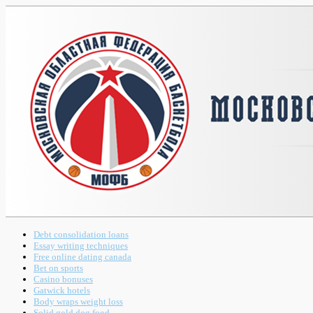
Debt consolidation loans
Essay writing techniques
Free online dating canada
Bet on sports
Casino bonuses
Gatwick hotels
Body wraps weight loss
Solid gold dog food