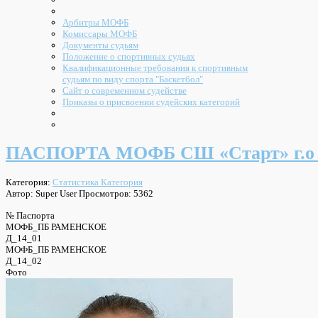
Арбитры МОФБ
Комиссары МОФБ
Документы судьям
Положение о спортивных судьях
Квалификационные требования к спортивным
судьям по виду спорта "Баскетбол"
Сайт о современном судействе
Приказы о присвоении судейских категорий
ПАСПОРТА МОФБ СШ «Старт» г.о 
Категория:
Статистика Категория
Автор: Super User
Просмотров: 5362
№ Паспорта
МОФБ_ПБ РАМЕНСКОЕ
Д_14_01
МОФБ_ПБ РАМЕНСКОЕ
Д_14_02
Фото