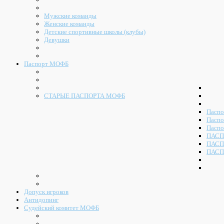
Мужские команды
Женские команды
Детские спортивные школы (клубы)
Девушки
Паспорт МОФБ
СТАРЫЕ ПАСПОРТА МОФБ
Паспо
Паспо
Паспо
ПАСП
ПАСП
ПАСП
Допуск игроков
Антидопинг
Судейский комитет МОФБ