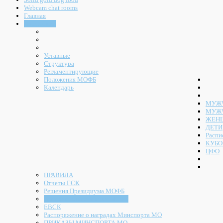
Webcam chat rooms
Главная
Документы
Уставные
Структура
Регламентирующие
Положения МОФБ
Календарь
МУЖЧ
МУЖ
ЖЕН
ДЕТИ
Распи
КУБО
ЦФО
ПРАВИЛА
Отчеты ГСК
Решения Президиума МОФБ
Решения Конференции МОФБ
ЕВСК
Распоряжение о наградах Минспорта МО
ПРИКАЗЫ МИНСПОРТА МО