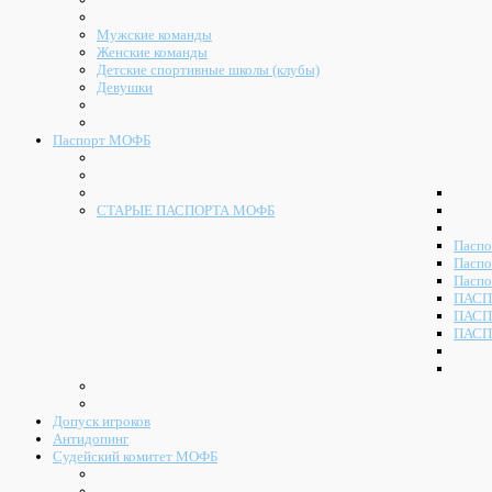
Мужские команды
Женские команды
Детские спортивные школы (клубы)
Девушки
Паспорт МОФБ
СТАРЫЕ ПАСПОРТА МОФБ
Паспо
Паспо
Паспо
ПАСП
ПАСП
ПАСП
Допуск игроков
Антидопинг
Судейский комитет МОФБ