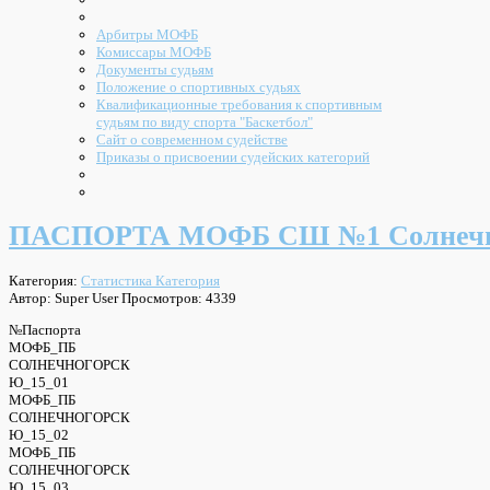
Арбитры МОФБ
Комиссары МОФБ
Документы судьям
Положение о спортивных судьях
Квалификационные требования к спортивным
судьям по виду спорта "Баскетбол"
Сайт о современном судействе
Приказы о присвоении судейских категорий
ПАСПОРТА МОФБ СШ №1 Солнечн
Категория:
Статистика Категория
Автор: Super User
Просмотров: 4339
№Паспорта
МОФБ_ПБ
СОЛНЕЧНОГОРСК
Ю_15_01
МОФБ_ПБ
СОЛНЕЧНОГОРСК
Ю_15_02
МОФБ_ПБ
СОЛНЕЧНОГОРСК
Ю_15_03