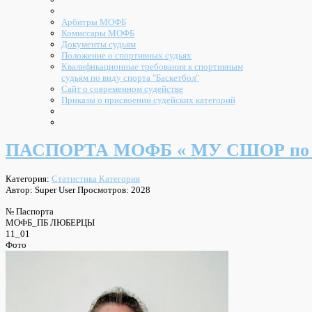
Арбитры МОФБ
Комиссары МОФБ
Документы судьям
Положение о спортивных судьях
Квалификационные требования к спортивным
судьям по виду спорта "Баскетбол"
Сайт о современном судействе
Приказы о присвоении судейских категорий
ПАСПОРТА МОФБ « МУ СШОР по бас
Категория:
Статистика Категория
Автор: Super User
Просмотров: 2028
№ Паспорта
МОФБ_ПБ ЛЮБЕРЦЫ
11_01
Фото