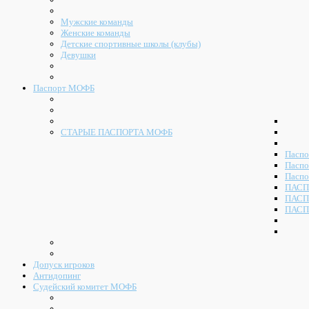
Мужские команды
Женские команды
Детские спортивные школы (клубы)
Девушки
Паспорт МОФБ
СТАРЫЕ ПАСПОРТА МОФБ
Паспо
Паспо
Паспо
ПАСП
ПАСП
ПАСП
Допуск игроков
Антидопинг
Судейский комитет МОФБ