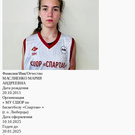
Фамилия/Имя/Отчество
МАСЛИЕНКО МАРИЯ
АНДРЕЕВНА
Дата рождения
20.10.2011
Организация
« МУ СШОР по
баскетболу «Спартак» »
(г. о. Люберцы)
Дата оформления
10.10.2025
Годен до:
20.01.2025