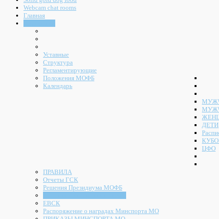
Webcam chat rooms
Главная
Документы
Уставные
Структура
Регламентирующие
Положения МОФБ
Календарь
МУЖЧ
МУЖ
ЖЕН
ДЕТИ
Распи
КУБО
ЦФО
ПРАВИЛА
Отчеты ГСК
Решения Президиума МОФБ
Решения Конференции МОФБ
ЕВСК
Распоряжение о наградах Минспорта МО
ПРИКАЗЫ МИНСПОРТА МО