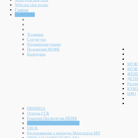
Webcam chat rooms
Главная
Документы
Уставные
Структура
Регламентирующие
Положения МОФБ
Календарь
МУЖЧ
МУЖ
ЖЕН
ДЕТИ
Распи
КУБО
ЦФО
ПРАВИЛА
Отчеты ГСК
Решения Президиума МОФБ
Решения Конференции МОФБ
ЕВСК
Распоряжение о наградах Минспорта МО
ПРИКАЗЫ МИНСПОРТА МО