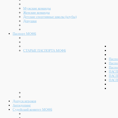
Мужские команды
Женские команды
Детские спортивные школы (клубы)
Девушки
Паспорт МОФБ
СТАРЫЕ ПАСПОРТА МОФБ
Паспо
Паспо
Паспо
ПАСП
ПАСП
ПАСП
Допуск игроков
Антидопинг
Судейский комитет МОФБ