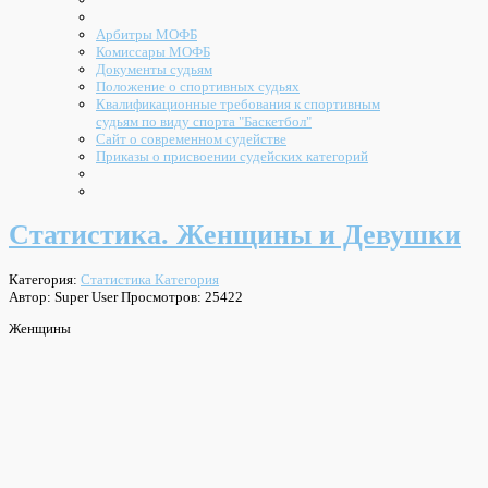
Арбитры МОФБ
Комиссары МОФБ
Документы судьям
Положение о спортивных судьях
Квалификационные требования к спортивным
судьям по виду спорта "Баскетбол"
Сайт о современном судействе
Приказы о присвоении судейских категорий
Статистика. Женщины и Девушки
Категория:
Статистика Категория
Автор: Super User
Просмотров: 25422
Женщины