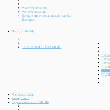
Мужские команды
Женские команды
Детские спортивные школы (клубы)
Девушки
Паспорт МОФБ
СТАРЫЕ ПАСПОРТА МОФБ
Паспо
Паспо
Паспо
ПАСП
ПАСП
ПАСП
Допуск игроков
Антидопинг
Судейский комитет МОФБ