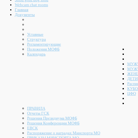
Webcam chat rooms
Главная
Документы
Уставные
Структура
Регламентирующие
Положения МОФБ
Календарь
МУЖЧ
МУЖ
ЖЕН
ДЕТИ
Распи
КУБО
ЦФО
ПРАВИЛА
Отчеты ГСК
Решения Президиума МОФБ
Решения Конференции МОФБ
ЕВСК
Распоряжение о наградах Минспорта МО
ПРИКАЗЫ МИНСПОРТА МО