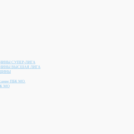
ИНЫ СУПЕР-ЛИГА
ЧИНЫ ВЫСШАЯ ЛИГА
ЩИНЫ
сание ПБК МО.
К МО