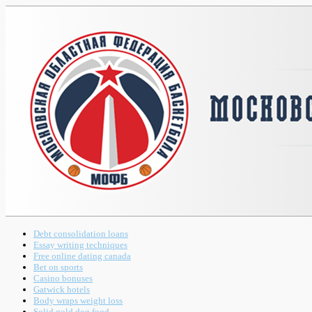
Debt consolidation loans
Essay writing techniques
Free online dating canada
Bet on sports
Casino bonuses
Gatwick hotels
Body wraps weight loss
Solid gold dog food