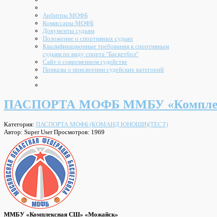
Арбитры МОФБ
Комиссары МОФБ
Документы судьям
Положение о спортивных судьях
Квалификационные требования к спортивным
судьям по виду спорта "Баскетбол"
Сайт о современном судействе
Приказы о присвоении судейских категорий
ПАСПОРТА МОФБ ММБУ «Комплек
Категория:
ПАСПОРТА МОФБ (КОМАНД ЮНОШИ)(ТЕСТ)
Автор: Super User
Просмотров: 1969
ММБУ «Комплексная СШ» «Можайск»