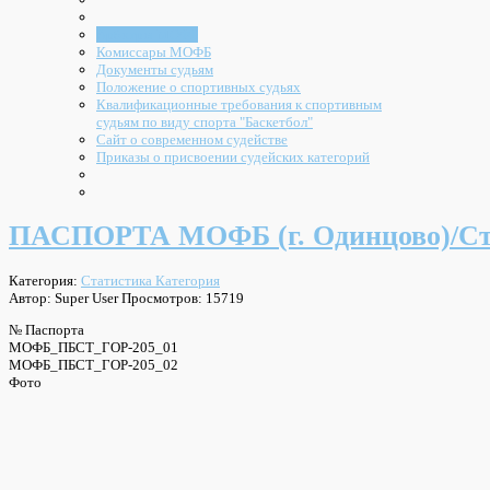
Арбитры МОФБ
Комиссары МОФБ
Документы судьям
Положение о спортивных судьях
Квалификационные требования к спортивным
судьям по виду спорта "Баскетбол"
Сайт о современном судействе
Приказы о присвоении судейских категорий
ПАСПОРТА МОФБ (г. Одинцово)/С
Категория:
Статистика Категория
Автор: Super User
Просмотров: 15719
№ Паспорта
МОФБ_ПБСТ_ГОР-205_01
МОФБ_ПБСТ_ГОР-205_02
Фото