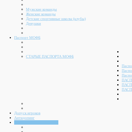
Мужские команды
Женские команды
Детские спортивные школы (клубы)
Девушки
Паспорт МОФБ
СТАРЫЕ ПАСПОРТА МОФБ
Паспо
Паспо
Паспо
ПАСП
ПАСП
ПАСП
Допуск игроков
Антидопинг
Судейский комитет МОФБ