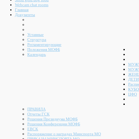
Webcam chat rooms
Главная
Документы
Уставные
Структура
Регламентирующие
Положения МОФБ
Календарь
МУЖЧ
МУЖ
ЖЕН
ДЕТИ
Распи
КУБО
ЦФО
ПРАВИЛА
Отчеты ГСК
Решения Президиума МОФБ
Решения Конференции МОФБ
ЕВСК
Распоряжение о наградах Минспорта МО
ПРИКАЗЫ МИНСПОРТА МО