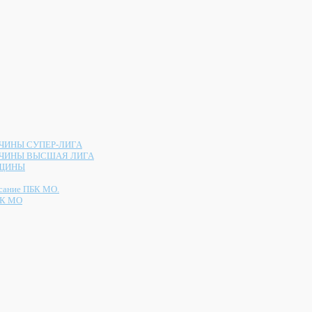
ИНЫ СУПЕР-ЛИГА
ЧИНЫ ВЫСШАЯ ЛИГА
ЩИНЫ
сание ПБК МО.
К МО