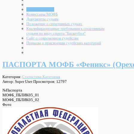
Арбитры МОФБ
Комиссары МОФБ
Документы судьям
Положение о спортивных судьях
Квалификационные требования к спортивным
судьям по виду спорта "Баскетбол"
Сайт о современном судействе
Приказы о присвоении судейских категорий
ПАСПОРТА МОФБ «Феникс» (Орехов
Категория:
Статистика Категория
Автор: Super User
Просмотров: 12797
№Паспорта
МОФБ_ПБЛИК05_01
МОФБ_ПБЛИК05_02
Фото