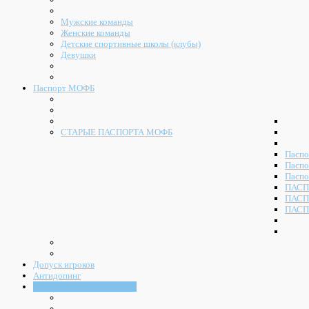
Мужские команды
Женские команды
Детские спортивные школы (клубы)
Девушки
Паспорт МОФБ
СТАРЫЕ ПАСПОРТА МОФБ
Паспо
Паспо
Паспо
ПАСП
ПАСП
ПАСП
Допуск игроков
Антидопинг
Судейский комитет МОФБ