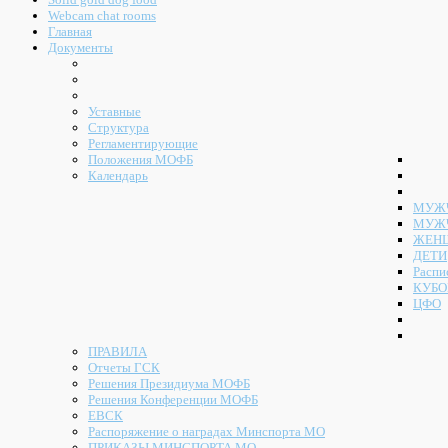
Webcam chat rooms
Главная
Документы
Уставные
Структура
Регламентирующие
Положения МОФБ
Календарь
МУЖЧ
МУЖ
ЖЕН
ДЕТИ
Распи
КУБО
ЦФО
ПРАВИЛА
Отчеты ГСК
Решения Президиума МОФБ
Решения Конференции МОФБ
ЕВСК
Распоряжение о наградах Минспорта МО
ПРИКАЗЫ МИНСПОРТА МО