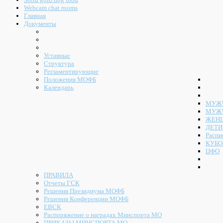
Webcam chat rooms
Главная
Документы
Уставные
Структура
Регламентирующие
Положения МОФБ
Календарь
МУЖЧ
МУЖ
ЖЕН
ДЕТИ
Распи
КУБО
ЦФО
ПРАВИЛА
Отчеты ГСК
Решения Президиума МОФБ
Решения Конференции МОФБ
ЕВСК
Распоряжение о наградах Минспорта МО
ПРИКАЗЫ МИНСПОРТА МО