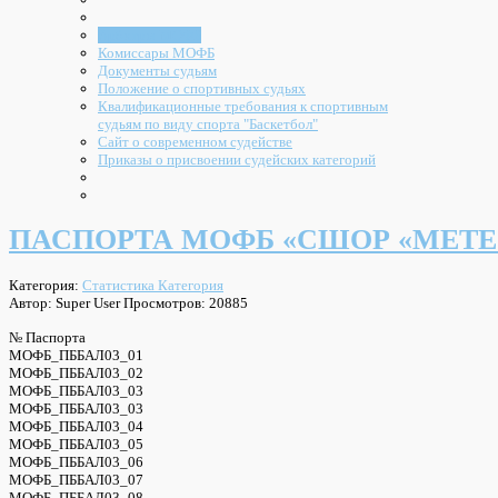
Арбитры МОФБ
Комиссары МОФБ
Документы судьям
Положение о спортивных судьях
Квалификационные требования к спортивным
судьям по виду спорта "Баскетбол"
Сайт о современном судействе
Приказы о присвоении судейских категорий
ПАСПОРТА МОФБ «СШОР «МЕТЕОР
Категория:
Статистика Категория
Автор: Super User
Просмотров: 20885
№ Паспорта
МОФБ_ПББАЛ03_01
МОФБ_ПББАЛ03_02
МОФБ_ПББАЛ03_03
МОФБ_ПББАЛ03_03
МОФБ_ПББАЛ03_04
МОФБ_ПББАЛ03_05
МОФБ_ПББАЛ03_06
МОФБ_ПББАЛ03_07
МОФБ_ПББАЛ03_08