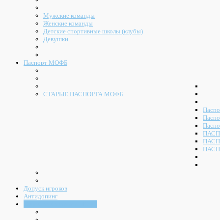
Мужские команды
Женские команды
Детские спортивные школы (клубы)
Девушки
Паспорт МОФБ
СТАРЫЕ ПАСПОРТА МОФБ
Паспо
Паспо
Паспо
ПАСП
ПАСП
ПАСП
Допуск игроков
Антидопинг
Судейский комитет МОФБ