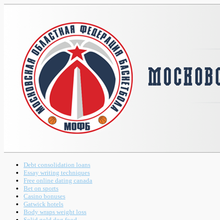
Debt consolidation loans
Essay writing techniques
Free online dating canada
Bet on sports
Casino bonuses
Gatwick hotels
Body wraps weight loss
Solid gold dog food