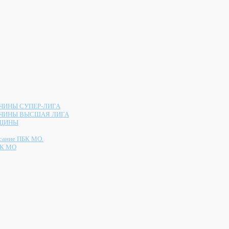
ИНЫ СУПЕР-ЛИГА
ЧИНЫ ВЫСШАЯ ЛИГА
ЩИНЫ
сание ПБК МО.
К МО