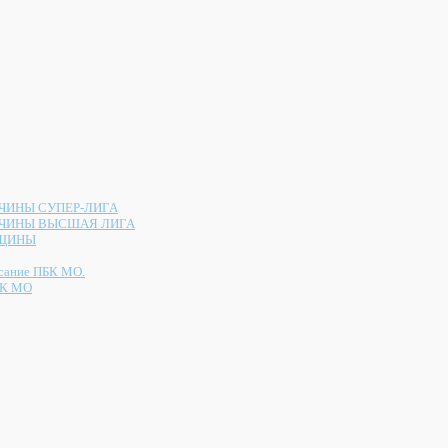
ИНЫ СУПЕР-ЛИГА
ЧИНЫ ВЫСШАЯ ЛИГА
ЩИНЫ
сание ПБК МО.
К МО