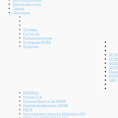
Webcam chat rooms
Главная
Документы
Уставные
Структура
Регламентирующие
Положения МОФБ
Календарь
МУЖЧ
МУЖ
ЖЕН
ДЕТИ
Распи
КУБО
ЦФО
ПРАВИЛА
Отчеты ГСК
Решения Президиума МОФБ
Решения Конференции МОФБ
ЕВСК
Распоряжение о наградах Минспорта МО
ПРИКАЗЫ МИНСПОРТА МО