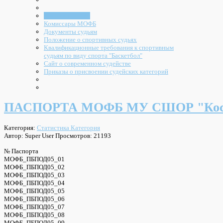
Арбитры МОФБ
Комиссары МОФБ
Документы судьям
Положение о спортивных судьях
Квалификационные требования к спортивным
судьям по виду спорта "Баскетбол"
Сайт о современном судействе
Приказы о присвоении судейских категорий
ПАСПОРТА МОФБ МУ СШОР "Космос
Категория:
Статистика Категория
Автор: Super User
Просмотров: 21193
№ Паспорта
МОФБ_ПБПОД05_01
МОФБ_ПБПОД05_02
МОФБ_ПБПОД05_03
МОФБ_ПБПОД05_04
МОФБ_ПБПОД05_05
МОФБ_ПБПОД05_06
МОФБ_ПБПОД05_07
МОФБ_ПБПОД05_08
МОФБ_ПБПОД05_09