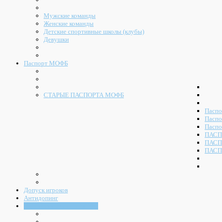
Мужские команды
Женские команды
Детские спортивные школы (клубы)
Девушки
Паспорт МОФБ
СТАРЫЕ ПАСПОРТА МОФБ
Паспо
Паспо
Паспо
ПАСП
ПАСП
ПАСП
Допуск игроков
Антидопинг
Судейский комитет МОФБ