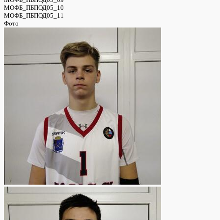
МОФБ_ПБПОД05_10
МОФБ_ПБПОД05_11
Фото