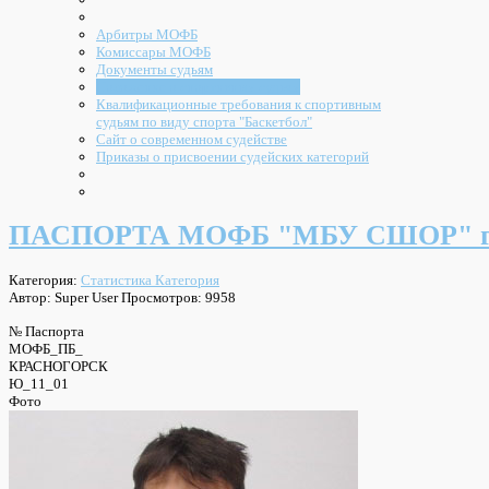
Арбитры МОФБ
Комиссары МОФБ
Документы судьям
Положение о спортивных судьях
Квалификационные требования к спортивным
судьям по виду спорта "Баскетбол"
Сайт о современном судействе
Приказы о присвоении судейских категорий
ПАСПОРТА МОФБ "МБУ СШОР" г.
Категория:
Статистика Категория
Автор: Super User
Просмотров: 9958
№ Паспорта
МОФБ_ПБ_
КРАСНОГОРСК
Ю_11_01
Фото