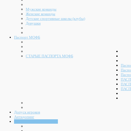
Мужские команды
Женские команды
Детские спортивные школы (клубы)
Девушки
Паспорт МОФБ
СТАРЫЕ ПАСПОРТА МОФБ
Паспо
Паспо
Паспо
ПАСП
ПАСП
ПАСП
Допуск игроков
Антидопинг
Судейский комитет МОФБ