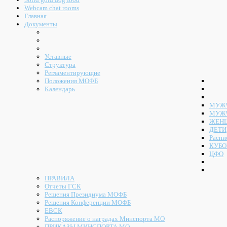
Webcam chat rooms
Главная
Документы
Уставные
Структура
Регламентирующие
Положения МОФБ
Календарь
МУЖЧ
МУЖ
ЖЕН
ДЕТИ
Распи
КУБО
ЦФО
ПРАВИЛА
Отчеты ГСК
Решения Президиума МОФБ
Решения Конференции МОФБ
ЕВСК
Распоряжение о наградах Минспорта МО
ПРИКАЗЫ МИНСПОРТА МО